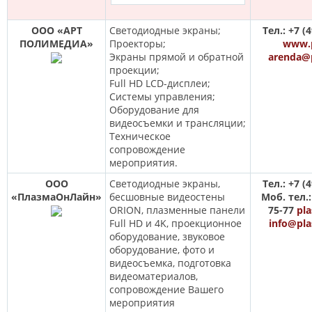
ООО «АРТ
Светодиодные экраны;
Тел.: +7 (
ПОЛИМЕДИА»
Проекторы;
www.p
Экраны прямой и обратной
arenda@
проекции;
Full HD LCD-дисплеи;
Системы управления;
Оборудование для
видеосъемки и трансляции;
Техническое
сопровождение
мероприятия.
ООО
Светодиодные экраны,
Тел.: +7 (
«ПлазмаОнЛайн»
бесшовные видеостены
Моб. тел.:
ORION, плазменные панели
75-77
pl
Full HD и 4K, проекционное
info@pla
оборудование, звуковое
оборудование, фото и
видеосъемка, подготовка
видеоматериалов,
сопровождение Вашего
мероприятия