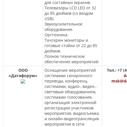
для составных экранов.
Телевизоры LCD LED от 32
до 85 дюймов (со входом
USB).
Звукоусилительное
оборудование.
Оргтехника.
Тачскрин мониторы и
готовые стойки от 22 до 85
дюймов.
Полное техническое
обеспечение мероприятий.
ООО
Оснащение мероприятий
Тел.: +7 (
«Датафорум»
системами синхронного
d
перевода, конференц-
msk@da
системами, аудио-, видео-,
световым оборудованием,
системами голосования,
организация электронной
регистрации участников
мероприятия, видеосъемка
и онлайн-видеотрансляция
мероприятия в сети