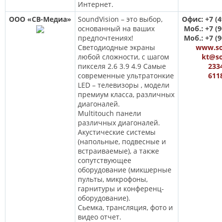
Интернет.
ООО «СВ-Медиа»
SoundVision – это выбор,
Офис: +7 (4
основанный на ваших
Моб.: +7 (9
предпочтениях!
Моб.: +7 (9
Светодиодные экраны
www.so
любой сложности, с шагом
kt@so
пикселя 2.6 3.9 4.9 Самые
233
современные ультратонкие
611
LED – телевизоры , модели
премиум класса, различных
диагоналей.
Multitouch панели
различных диагоналей.
Акустические системы
(напольные, подвесные и
встраиваемые), а также
сопутствующее
оборудование (микшерные
пульты, микрофоны,
гарнитуры и конференц-
оборудование).
Сьемка, трансляция, фото и
видео отчет.