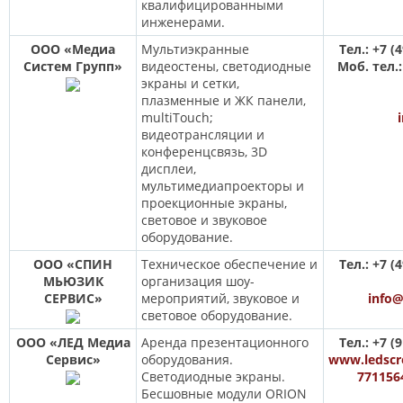
квалифицированными
инженерами.
ООО «Медиа
Мультиэкранные
Тел.: +7 (
Систем Групп»
видеостены, светодиодные
Моб. тел.:
экраны и сетки,
плазменные и ЖК панели,
multiTouch;
видеотрансляции и
конференцсвязь, 3D
дисплеи,
мультимедиапроекторы и
проекционные экраны,
световое и звуковое
оборудование.
ООО «СПИН
Техническое обеспечение и
Тел.: +7 (
МЬЮЗИК
организация шоу-
СЕРВИС»
мероприятий, звуковое и
info@
световое оборудование.
ООО «ЛЕД Медиа
Аренда презентационного
Тел.: +7 (
Сервис»
оборудования.
www.ledscre
Светодиодные экраны.
771156
Бесшовные модули ORION