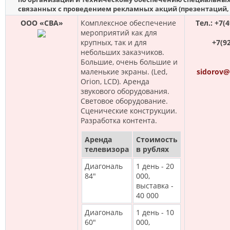
связанных с проведением рекламных акций (презентаций, ш
ООО «СВА»
Комплексное обеспечение
Тел.: +7(
мероприятий как для
крупных, так и для
+7(92
небольших заказчиков.
Большие, очень большие и
маленькие экраны. (Led,
sidorov@
Orion, LCD). Аренда
звукового оборудования.
Световое оборудование.
Сценические конструкции.
Разработка контента.
Аренда
Стоимость
телевизора
в рублях
Диагональ
1 день - 20
84"
000,
выставка -
40 000
Диагональ
1 день - 10
60"
000,